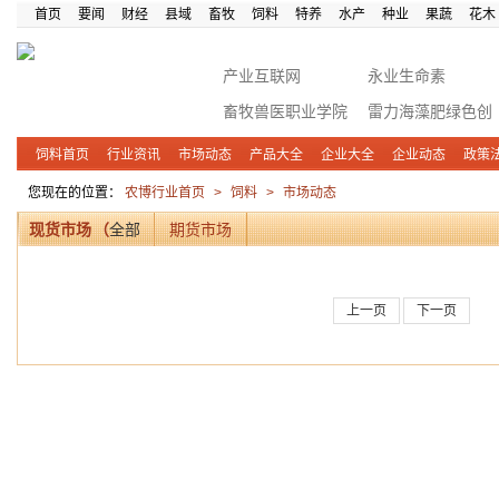
首页
要闻
财经
县域
畜牧
饲料
特养
水产
种业
果蔬
花木
产业互联网
永业生命素
畜牧兽医职业学院
雷力海藻肥绿色创
富
饲料首页
行业资讯
市场动态
产品大全
企业大全
企业动态
政策
您现在的位置：
农博行业首页
>
饲料
>
市场动态
现货市场
（
全部
期货市场
上一页
下一页